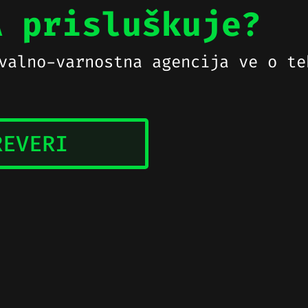
A prisluškuje?
valno-varnostna agencija ve o te
REVERI